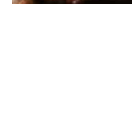
Tervetuloa nau
aitoja suomalais