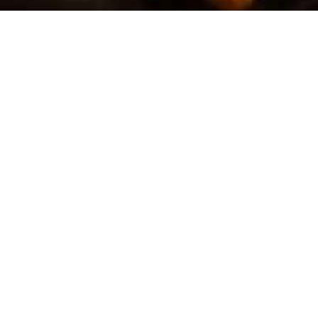
ttimaan
ia ruokia