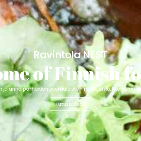
Ravintola NEST
me of Finnish f
n ja anna parhaiden suomalaisten makujen kutitella mak
Tutustu lisää