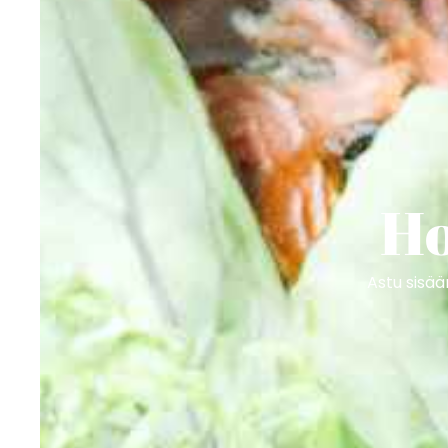
Ho
Astu sisää