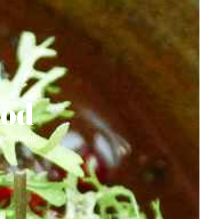
ood
uhermojasi!